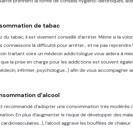
santé prennent la forme de conseils hygiéno-diététiques, ad
onsommation de tabac
du tabac, il est vivement conseillé d’arrêter. Même si la vol
s connaissons la difficulté pour arrêter… et ne pas reprendre 
ecin traitant voire un médecin addictologue vous aidera à mieu
que la prise en charge pour les addictions est souvent égal
 (médecin, infirmier, psychologue…) afin de vous accompagner 
onsommation d’alcool
ment recommandé d’adopter une consommation très modérée d’a
mation. En plus d’augmenter le risque de développer des mal
cardiovasculaires…), l’alcool aggrave les bouffées de chaleur.