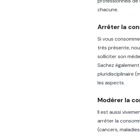
professionnels de 
chacune.
Arrêter la c
Si vous consommez 
très présente, nou
solliciter son méd
Sachez également 
pluridisciplinaire
les aspects.
Modérer la c
Il est aussi vive
arrêter la consom
(cancers, maladies 