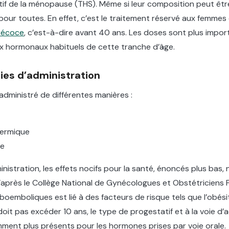
if de la ménopause (THS). Même si leur composition peut être 
 pour toutes. En effet, c’est le traitement réservé aux femmes
récoce
, c’est-à-dire avant 40 ans. Les doses sont plus impor
ux hormonaux habituels de cette tranche d’âge.
oies d’administration
dministré de différentes manières :
dermique
le
inistration, les effets nocifs pour la santé, énoncés plus bas, 
’après le Collège National de Gynécologues et Obstétriciens Fr
oemboliques est lié à des facteurs de risque tels que l’obésit
oit pas excéder 10 ans, le type de progestatif et à la voie d’a
ment plus présents pour les hormones prises par voie orale.