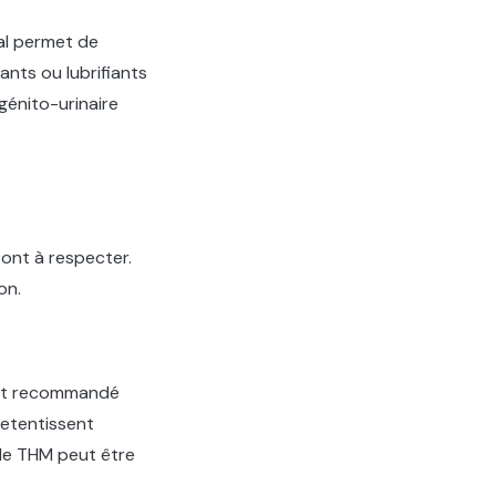
al permet de
ants ou lubrifiants
énito-urinaire
ont à respecter.
on.
est recommandé
retentissent
 le THM peut être