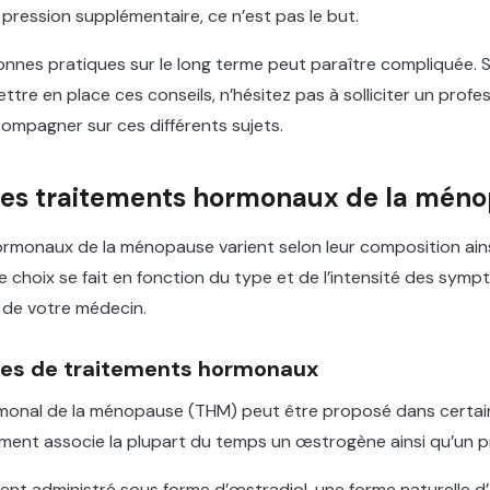
 pression supplémentaire, ce n’est pas le but.
nnes pratiques sur le long terme peut paraître compliquée. 
ettre en place ces conseils, n’hésitez pas à solliciter un prof
ompagner sur ces différents sujets.
 les traitements hormonaux de la mén
rmonaux de la ménopause varient selon leur composition ains
e choix se fait en fonction du type et de l’intensité des symp
de votre médecin.
pes de traitements hormonaux
monal de la ménopause (THM) peut être proposé dans certai
ment associe la plupart du temps un œstrogène ainsi qu’un p
ent administré sous forme d’œstradiol, une forme naturelle 