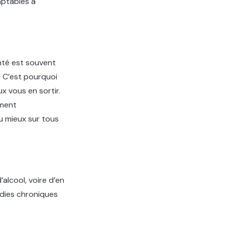
aptables à
onté est souvent
! C’est pourquoi
x vous en sortir.
ement
au mieux sur tous
lcool, voire d’en
adies chroniques