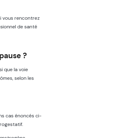
Si vous rencontrez
essionnel de santé
opause ?
i que la voie
tômes, selon les
ns cas énoncés ci-
rogestatif.
d’œstrogène,