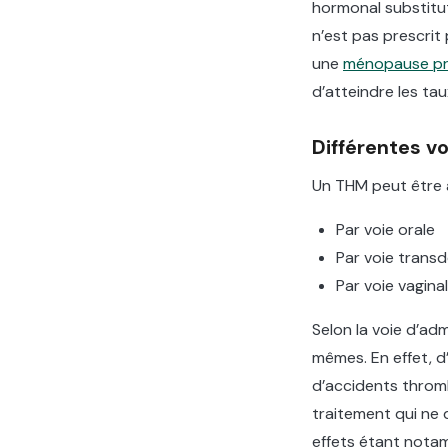
hormonal substitut
n’est pas prescrit
une
ménopause p
d’atteindre les ta
Différentes v
Un THM peut être a
Par voie orale
Par voie trans
Par voie vagina
Selon la voie d’adm
mêmes. En effet, d
d’accidents thromb
traitement qui ne d
effets étant notam