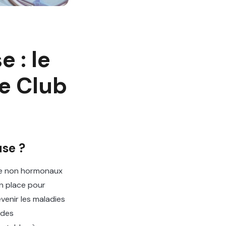
 : le
e Club
use ?
 de non hormonaux
en place pour
venir les maladies
 des