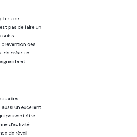
opter une
’est pas de faire un
esoins.
de prévention des
si de créer un
raignante et
 maladies
 aussi un excellent
qui peuvent être
me d’activité
nce de réveil