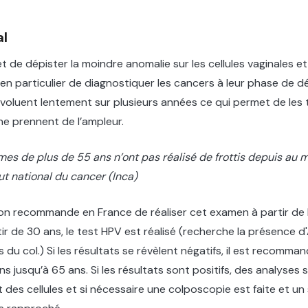
al
de dépister la moindre anomalie sur les cellules vaginales et
n particulier de diagnostiquer les cancers à leur phase de d
évoluent lentement sur plusieurs années ce qui permet de les t
 ne prennent de l’ampleur.
s de plus de 55 ans n’ont pas réalisé de frottis depuis au m
tut national du cancer (Inca)
 on recommande en France de réaliser cet examen à partir de 
rtir de 30 ans, le test HPV est réalisé (recherche la présence 
les du col.) Si les résultats se révèlent négatifs, il est recomma
ans jusqu’à 65 ans. Si les résultats sont positifs, des analyses s
es cellules et si nécessaire une colposcopie est faite et un 