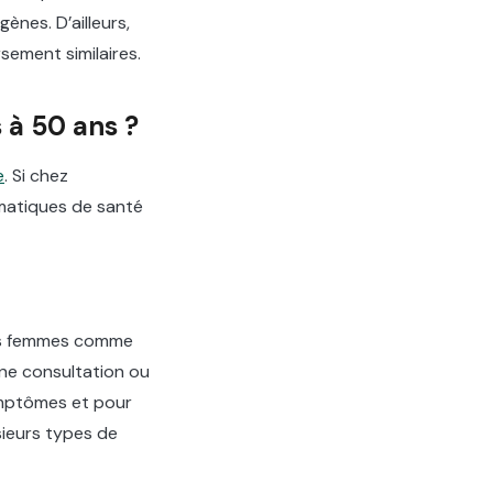
ènes. D’ailleurs,
sement similaires.
 à 50 ans ?
e
. Si chez
ématiques de santé
es femmes comme
 Une consultation ou
ymptômes et pour
usieurs types de