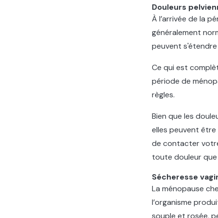
Douleurs pelvie
À l’arrivée de la 
généralement norm
peuvent s'étendre 
Ce qui est complèt
période de ménopau
règles.
Bien que les doule
elles peuvent être
de contacter votre
toute douleur que
Sécheresse vagi
La ménopause chez
l’organisme produ
souple et rosée, p