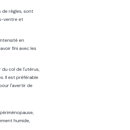
 de règles, sont
s-ventre et
intensité en
oir fini avec les
du col de l'utérus,
. Il est préférable
our l'avertir de
 périménopause,
lement humide,