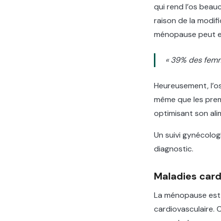
qui rend l’os beauc
raison de la modif
ménopause peut en
« 39% des femm
Heureusement, l’o
même que les premi
optimisant son al
Un suivi gynécologi
diagnostic.
Maladies card
La ménopause est 
cardiovasculaire. 