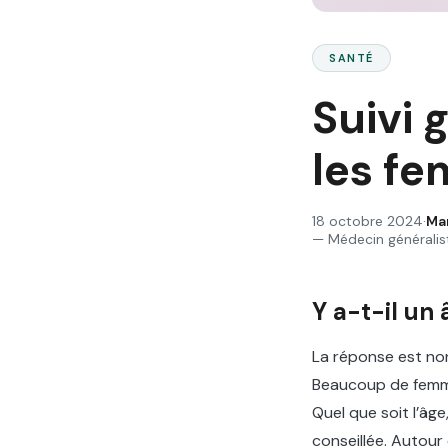
SANTÉ
Suivi 
les fe
18 octobre 2024
·
Ma
—
Médecin généralis
Y a-t-il un
La réponse est non 
Beaucoup de femme
Quel que soit l’âg
conseillée. Autour