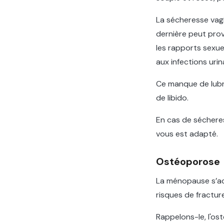
La sécheresse vagi
dernière peut pro
les rapports sexuel
aux infections uri
Ce manque de lubri
de libido.
En cas de sécheres
vous est adapté.
Ostéoporose
La ménopause s’ac
risques de fractu
Rappelons-le, l'os