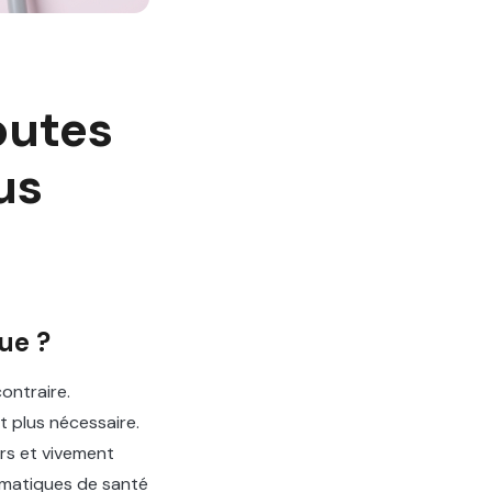
outes
us
ue ?
ontraire.
 plus nécessaire.
urs et vivement
lématiques de santé