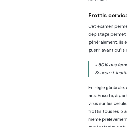
Frottis cervic
Cet examen permet 
dépistage permet e
généralement, ils 
guérir avant qu’ils
« 50% des femme
Source : L’Insti
En règle générale,
ans. Ensuite, à pa
virus sur les cellu
frottis tous les 5 
même prélèvement d