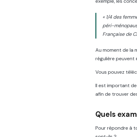
exemple, les conce
« 1/4 des femme
péri-ménopause,
Française de C
Au moment de la m
régulière peuvent 
Vous pouvez téléch
Il est important d
afin de trouver de
Quels exam
Pour répondre à to
sont-ils ?