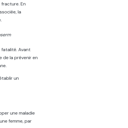
 fracture. En
ssociée, la
.
nserm
fatalité. Avant
 de la prévenir en
nne.
établir un
pper une maladie
d’une femme, par