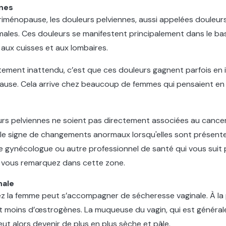
nnes
périménopause, les douleurs pelviennes, aussi appelées douleurs
ales. Ces douleurs se manifestent principalement dans le ba
aux cuisses et aux lombaires.
ement inattendu, c’est que ces douleurs gagnent parfois en 
se. Cela arrive chez beaucoup de femmes qui pensaient en av
urs pelviennes ne soient pas directement associées au cancer 
 le signe de changements anormaux lorsqu'elles sont présentes
 gynécologue ou autre professionnel de santé qui vous suit p
 vous remarquez dans cette zone.
nale
 la femme peut s’accompagner de sécheresse vaginale. À la
it moins d’œstrogènes. La muqueuse du vagin, qui est généra
eut alors devenir de plus en plus sèche et pâle.