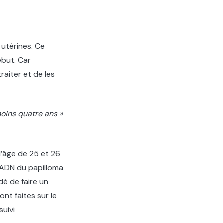
 utérines. Ce
ébut. Car
raiter et de les
oins quatre ans »
l’âge de 25 et 26
d'ADN du papilloma
ndé de faire un
ont faites sur le
suivi