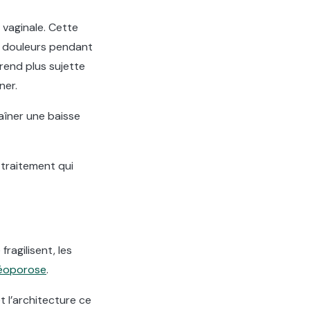
 vaginale. Cette
s douleurs pendant
 rend plus sujette
ner.
aîner une baisse
 traitement qui
agilisent, les
éoporose
.
t l’architecture ce