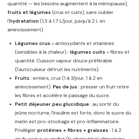
quantité — les besoins augmentent à la ménopause),
fruits et légumes
(crus et cuits), sans oublier
l'
hydratation
(1,5 à 1,7 L/jour, jusqu'à 2 L en
amincissement).
Légumes crus
= antioxydants et vitamines
(sensibles à la chaleur) ;
légumes cuits
= fibres et
quantité. Cuisson vapeur douce préférable
(l'autocuiseur détruit les nutriments).
Fruits
: entiers, crus (1 à 3/jour, 1 à 2 en
amincissement).
Pas de jus
: presser un fruit retire
les fibres et accélère le passage du sucre.
Petit déjeuner peu glucidique
: au sortir du
jeûne nocturne, l'insuline est forte, donc le sucre du
matin est pro-stockage et pro-inflammatoire.
Privilégier
protéines + fibres + graisses
: 1 à 2
œufs coque ou mollet (le cholestérol alimentaire