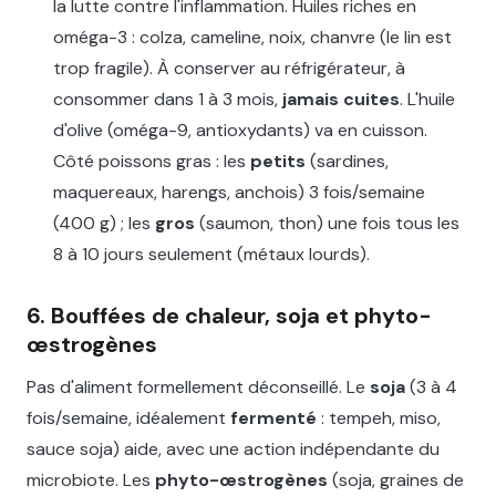
la lutte contre l'inflammation. Huiles riches en
oméga-3 : colza, cameline, noix, chanvre (le lin est
trop fragile). À conserver au réfrigérateur, à
consommer dans 1 à 3 mois,
jamais cuites
. L'huile
d'olive (oméga-9, antioxydants) va en cuisson.
Côté poissons gras : les
petits
(sardines,
maquereaux, harengs, anchois) 3 fois/semaine
(400 g) ; les
gros
(saumon, thon) une fois tous les
8 à 10 jours seulement (métaux lourds).
6. Bouffées de chaleur, soja et phyto-
œstrogènes
Pas d'aliment formellement déconseillé. Le
soja
(3 à 4
fois/semaine, idéalement
fermenté
: tempeh, miso,
sauce soja) aide, avec une action indépendante du
microbiote. Les
phyto-œstrogènes
(soja, graines de