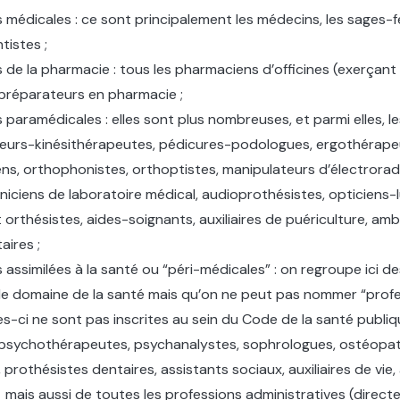
 médicales : ce sont principalement les médecins, les sages-
tistes ;
 de la pharmacie : tous les pharmaciens d’officines (exerçant e
 préparateurs en pharmacie ;
 paramédicales : elles sont plus nombreuses, et parmi elles, le
sseurs-kinésithérapeutes, pédicures-podologues, ergothérape
ns, orthophonistes, orthoptistes, manipulateurs d’électrorad
iciens de laboratoire médical, audioprothésistes, opticiens-l
 orthésistes, aides-soignants, auxiliaires de puériculture, amb
aires ;
 assimilées à la santé ou “péri-médicales” : on regroupe ici d
le domaine de la santé mais qu’on ne peut pas nommer “profe
es-ci ne sont pas inscrites au sein du Code de la santé publique
psychothérapeutes, psychanalystes, sophrologues, ostéopat
 prothésistes dentaires, assistants sociaux, auxiliaires de vie
mais aussi de toutes les professions administratives (directe