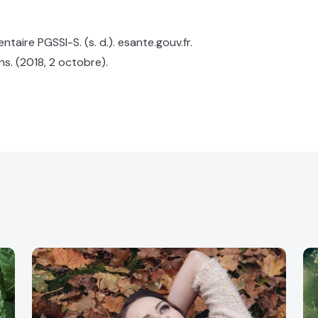
aire PGSSI-S. (s. d.). esante.gouv.fr.
ns. (2018, 2 octobre).