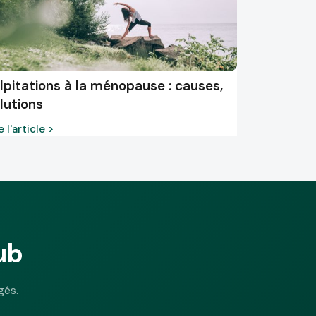
lpitations à la ménopause : causes,
lutions
e l'article >
ub
gés.