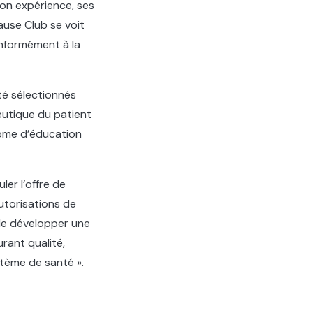
son expérience, ses
ause Club se voit
onformément à la
té sélectionnés
eutique du patient
lôme d’éducation
ler l’offre de
autorisations de
 de développer une
rant qualité,
stème de santé ».