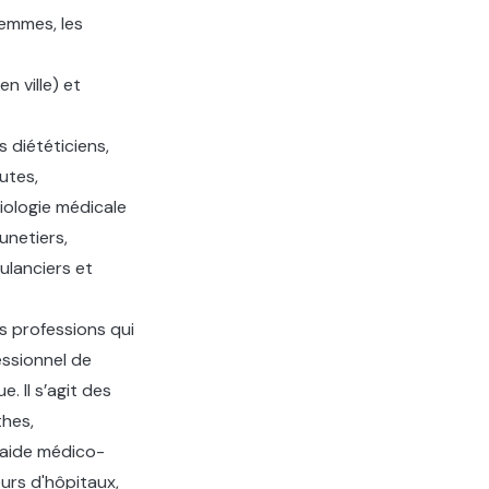
femmes, les
n ville) et
s diététiciens,
utes,
iologie médicale
unetiers,
ulanciers et
es professions qui
ssionnel de
. Il s’agit des
hes,
, aide médico-
urs d'hôpitaux,