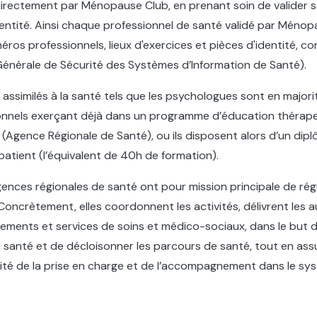
t directement par Ménopause Club, en prenant soin de valider 
entité. Ainsi chaque professionnel de santé validé par Ménop
os professionnels, lieux d'exercices et pièces d'identité, c
Générale de Sécurité des Systèmes d’Information de Santé).
 assimilés à la santé tels que les psychologues sont en majori
ionnels exerçant déjà dans un programme d’éducation thérap
 (Agence Régionale de Santé), ou ils disposent alors d’un dip
atient (l’équivalent de 40h de formation).
gences régionales de santé ont pour mission principale de régu
 Concrètement, elles coordonnent les activités, délivrent les 
sements et services de soins et médico-sociaux, dans le but
la santé et de décloisonner les parcours de santé, tout en assu
rité de la prise en charge et de l’accompagnement dans le sy