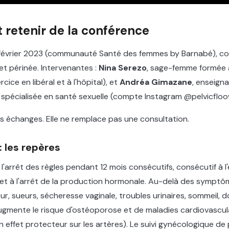
t retenir de la conférence
février 2023 (communauté Santé des femmes by Barnabé), co
t périnée. Intervenantes :
Nina Serezo
, sage-femme formée 
cice en libéral et à l'hôpital), et
Andréa Gimazane
, enseigna
spécialisée en santé sexuelle (compte Instagram @pelvicfloo
s échanges. Elle ne remplace pas une consultation.
: les repères
'arrêt des règles pendant 12 mois consécutifs, consécutif à l
et à l'arrêt de la production hormonale. Au-delà des symptô
ur, sueurs, sécheresse vaginale, troubles urinaires, sommeil, d
e augmente le risque d'ostéoporose et de maladies cardiovascula
effet protecteur sur les artères). Le suivi gynécologique de