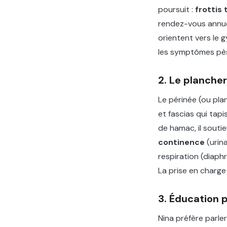
poursuit :
frottis 
rendez-vous annue
orientent vers le 
les symptômes pès
2. Le plancher
Le périnée (ou pla
et fascias qui tap
de hamac, il soutie
continence
(urina
respiration (diaphr
La prise en charg
3. Éducation p
Nina préfère parler