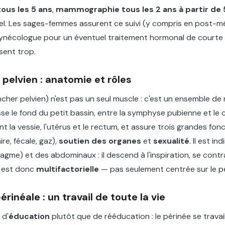
tous les 5 ans
,
mammographie tous les 2 ans à partir de 
l. Les sages-femmes assurent ce suivi (y compris en post-
gynécologue pour un éventuel traitement hormonal de courte d
ent trop.
 pelvien : anatomie et rôles
ncher pelvien) n'est pas un seul muscle : c'est un ensemble de
isse le fond du petit bassin, entre la symphyse pubienne et le
nt la vessie, l'utérus et le rectum, et assure trois grandes fonc
ire, fécale, gaz),
soutien des organes
et
sexualité
. Il est in
agme) et des abdominaux : il descend à l'inspiration, se contra
e est donc
multifactorielle
— pas seulement centrée sur le pé
érinéale : un travail de toute la vie
 d'
éducation
plutôt que de rééducation : le périnée se travaill