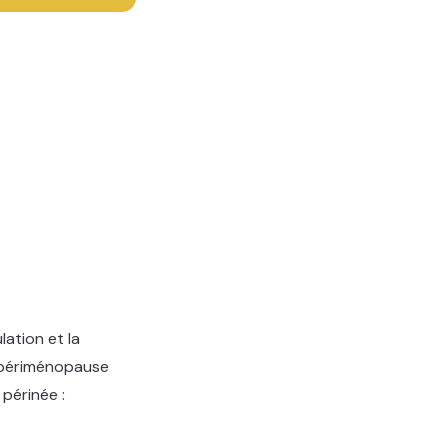
lation et la
a périménopause
 périnée :