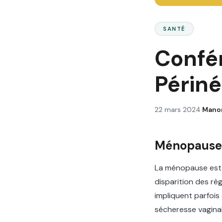
SANTÉ
Confé
Périn
22 mars 2024
·
Mano
Ménopause e
La ménopause est «
disparition des r
impliquent parfois
sécheresse vaginal