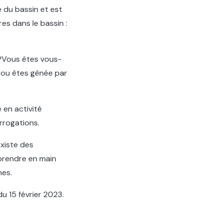
e du bassin et est
es dans le bassin :
 ?Vous êtes vous-
 ou êtes gênée par
 en activité
rrogations.
existe des
)prendre en main
nes.
u 15 février 2023.