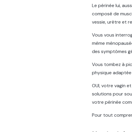
Le périnée lui, aus
composé de muscles
vessie, urètre et r
Vous vous interrog
même ménopausée o
des symptômes gén
Vous tombez à pic
physique adaptée e
OUI, votre vagin et
solutions pour sou
votre périnée comm
Pour tout comprend