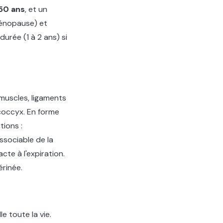
50 ans
, et un
ménopause) et
urée (1 à 2 ans) si
 muscles, ligaments
 coccyx. En forme
tions :
dissociable de la
cte à l'expiration.
rinée.
e toute la vie.