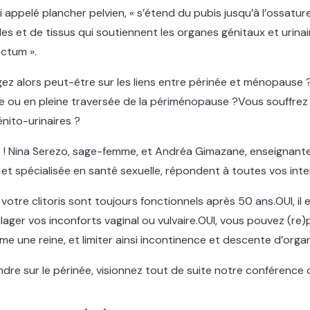
si appelé plancher pelvien, « s’étend du pubis jusqu’à l’ossatur
 et de tissus qui soutiennent les organes génitaux et urinair
ectum ».
ez alors peut-être sur les liens entre périnée et ménopause
u en pleine traversée de la périménopause ?Vous souffrez
ito-urinaires ?
 ! Nina Serezo, sage-femme, et Andréa Gimazane, enseignante
t spécialisée en santé sexuelle, répondent à toutes vos inte
 votre clitoris sont toujours fonctionnels après 50 ans.OUI, il 
lager vos inconforts vaginal ou vulvaire.OUI, vous pouvez (re
e une reine, et limiter ainsi incontinence et descente d’orga
re sur le périnée, visionnez tout de suite notre conférence d