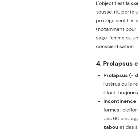
L'objectif est la
co
tousse, rit, porte 
protège seul. Les 
(notamment pour le
sage-femme ou un k
conscientisation.
4. Prolapsus e
Prolapsus (« 
l'utérus ou le 
il faut
toujours
Incontinence 
formes : d'effo
dès 60 ans, ag
tabou
et des s