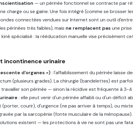
nscientisation
— un périnée fonctionnel se contracte par r
une charge ou se gaine. Une fois intégré (comme se brosser les 
sondes connectées vendues sur Internet sont un outil d'entret
s périnées très faibles), mais
ne remplacent pas
une prise
iné spécialisé : la rééducation manuelle vise précisément ce
t incontinence urinaire
descente d'organes »)
: l'affaiblissement du périnée laisse d
rectum (plusieurs grades). La chirurgie (bandelettes) est parfo
travailler son périnée — sinon la récidive est fréquente à 3-4
urinaire
: elle peut venir d'un périnée affaibli ou d'un déficit a
rt (porter, courir), d'urgence (ne pas arriver à temps), ou mixt
gravée par la sarcopénie (fonte musculaire de la ménopause)
olutions existent — les protections à vie ne sont pas une fatal