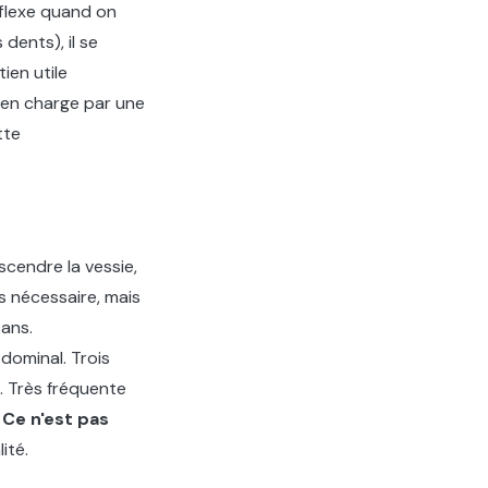
éflexe quand on
dents), il se
ien utile
 en charge par une
tte
escendre la vessie,
is nécessaire, mais
 ans.
bdominal. Trois
e. Très fréquente
.
Ce n'est pas
ité.