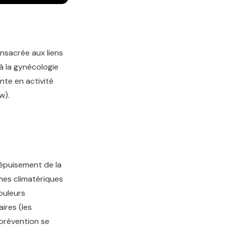
nsacrée aux liens
à la gynécologie
nte en activité
w).
'épuisement de la
mes climatériques
ouleurs
ires (les
 prévention se