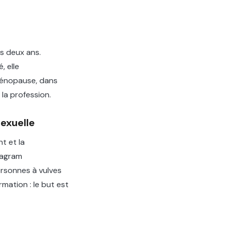
s deux ans.
, elle
ménopause, dans
la profession.
exuelle
t et la
stagram
ersonnes à vulves
ormation : le but est